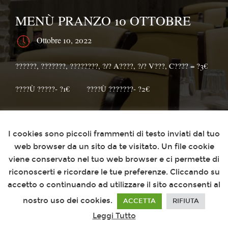
MENÙ PRANZO 10 OTTOBRE
Ottobre 10, 2022
??????, ???????, ????????, ?/? A????, ?/? V???, C???? = ?3€⁣⁣
????Ù ?????- ?1€⠀⠀⁣⁣⠀????Ù ???????- ?2€
Questo sito utilizza i cookies
I cookies sono piccoli frammenti di testo inviati dal tuo
web browser da un sito da te visitato. Un file cookie
viene conservato nel tuo web browser e ci permette di
riconoscerti e ricordare le tue preferenze. Cliccando su
accetto o continuando ad utilizzare il sito acconsenti al
nostro uso dei cookies.
ACCETTA
RIFIUTA
Leggi Tutto