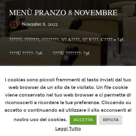
MENÙ PRANZO 8 NOVEMBRE
Novembre 8, 2022
??????, ???????, ????????, ?/? A????, ?/? V???, C???? = ?4€⁣⁣
????Ù ?????- ?2€⠀⠀⁣⁣⠀????Ù ???????- ?3€
Questo sito utilizza i cookies
I cookies sono piccoli frammenti di testo inviati dal tuo
web browser da un sito da te visitato. Un file cookie
viene conservato nel tuo web browser e ci permette di
riconoscerti e ricordare le tue preferenze. Cliccando su
accetto o continuando ad utilizzare il sito acconsenti al
nostro uso dei cookies.
ACCETTA
RIFIUTA
Leggi Tutto