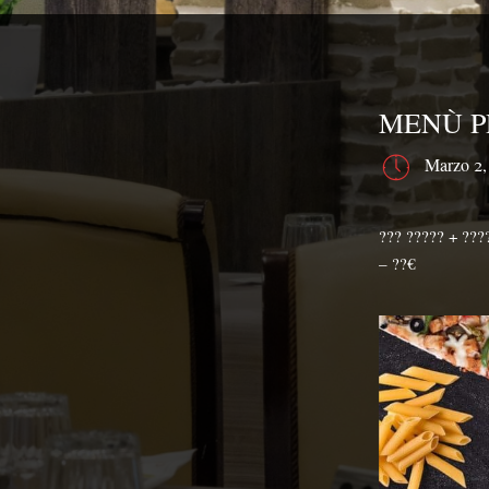
MENÙ P
Marzo 2,
??‍? ????? + ??
– ??€