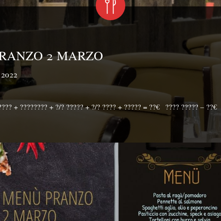
RANZO 2 MARZO
 2022
????? + ???????? + ?/? ????? + ?/? ???? + ????? = ??€⁣⁣⠀???? ????? – ??