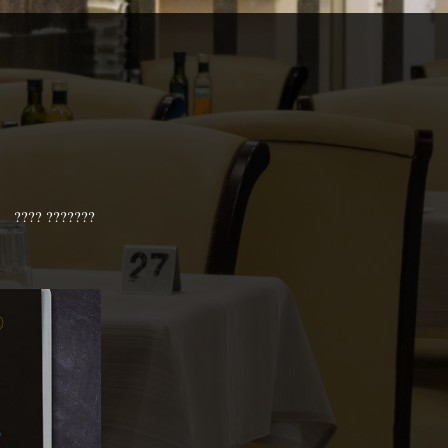
€⠀⠀???? ???????