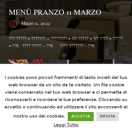
MENÙ PRANZO 11 MARZO
Marzo 11, 2022
??‍? ????? + ??????? + ???????? + ?/? ????? + ?/? ???? + ?????
= ??€⁣⁣⠀???? ????? – ??€⠀⠀???? ??????? – ??€
Questo sito utilizza i cookies
I cookies sono piccoli frammenti di testo inviati dal tuo
web browser da un sito da te visitato. Un file cookie
viene conservato nel tuo web browser e ci permette di
riconoscerti e ricordare le tue preferenze. Cliccando su
accetto o continuando ad utilizzare il sito acconsenti al
nostro uso dei cookies.
ACCETTA
RIFIUTA
Leggi Tutto