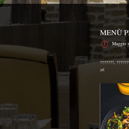
MENÙ P
Maggio 5
???????, ???????
2€