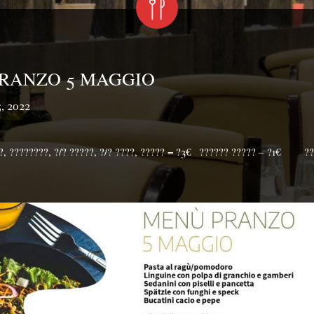
RANZO 5 MAGGIO
, 2022
, ????????, ?/? ?????, ?/? ????, ????? = ?3€⁣⁣⠀?????? ????? – ?1€⠀⠀⁣⁣⠀?