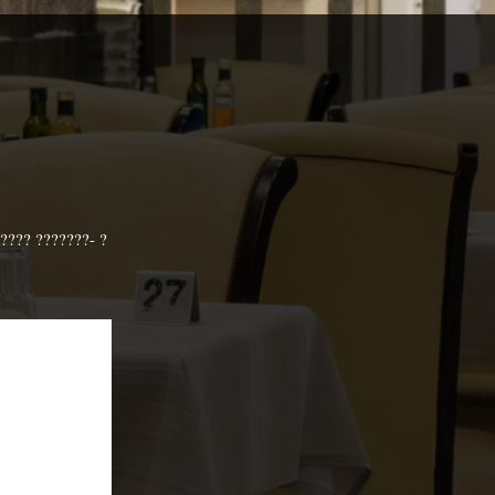
????? ???????- ?