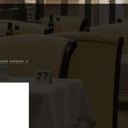
????? ???????- ?