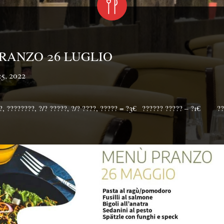
RANZO 26 LUGLIO
5, 2022
, ????????, ?/? ?????, ?/? ????, ????? = ?3€⁣⁣⠀?????? ????? – ?1€⠀⠀⁣⁣⠀?