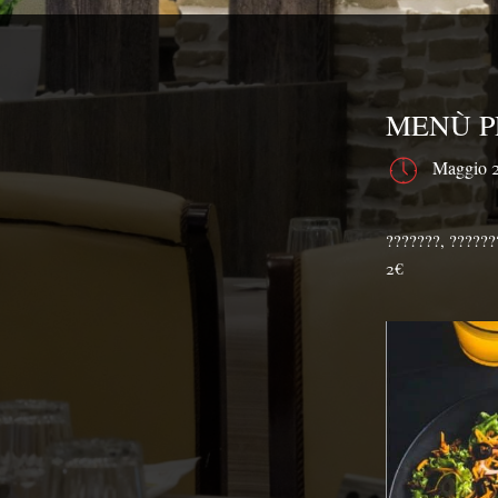
MENÙ P
Maggio 2
???????, ???????
2€