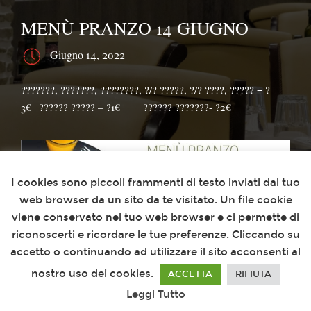
MENÙ PRANZO 14 GIUGNO
Giugno 14, 2022
???????, ???????, ????????, ?/? ?????, ?/? ????, ????? = ?
3€⁣⁣⠀?????? ????? – ?1€⠀⠀⁣⁣⠀?????? ???????- ?2€
Questo sito utilizza i cookies
I cookies sono piccoli frammenti di testo inviati dal tuo
web browser da un sito da te visitato. Un file cookie
viene conservato nel tuo web browser e ci permette di
riconoscerti e ricordare le tue preferenze. Cliccando su
accetto o continuando ad utilizzare il sito acconsenti al
nostro uso dei cookies.
ACCETTA
RIFIUTA
Leggi Tutto