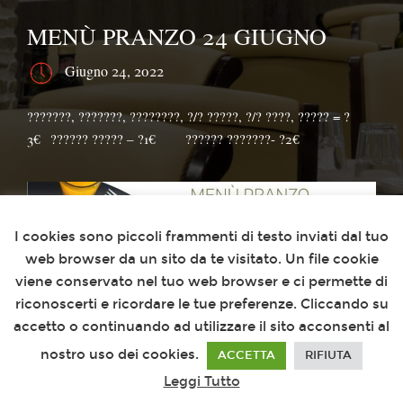
MENÙ PRANZO 24 GIUGNO
Giugno 24, 2022
???????, ???????, ????????, ?/? ?????, ?/? ????, ????? = ?
3€⁣⁣⠀?????? ????? – ?1€⠀⠀⁣⁣⠀?????? ???????- ?2€
Questo sito utilizza i cookies
I cookies sono piccoli frammenti di testo inviati dal tuo
web browser da un sito da te visitato. Un file cookie
viene conservato nel tuo web browser e ci permette di
riconoscerti e ricordare le tue preferenze. Cliccando su
accetto o continuando ad utilizzare il sito acconsenti al
nostro uso dei cookies.
ACCETTA
RIFIUTA
Leggi Tutto