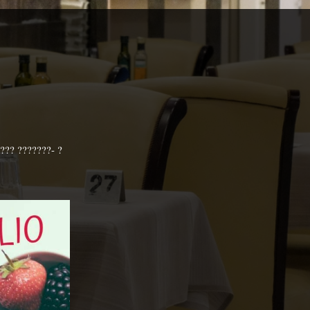
???? ???????- ?