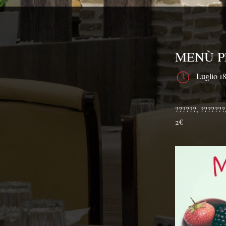
MENÙ P
Luglio 1
??????, ???????,
2€