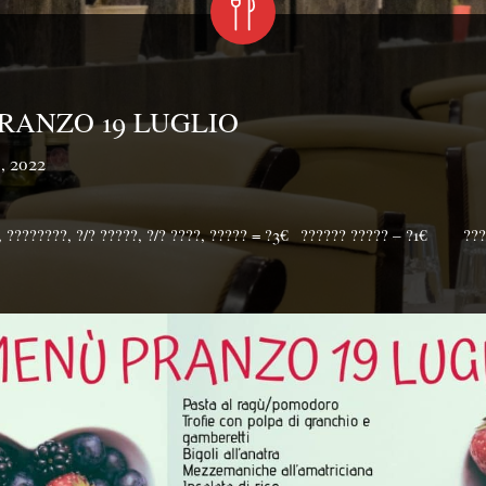
RANZO 19 LUGLIO
8, 2022
 ????????, ?/? ?????, ?/? ????, ????? = ?3€⁣⁣⠀?????? ????? – ?1€⠀⠀⁣⁣⠀??