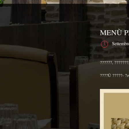
MENÙ P
Settembr
??????, ???????,
????Ù ?????- ?