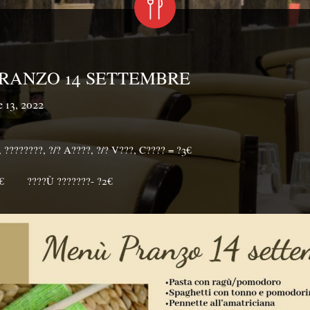
RANZO 14 SETTEMBRE
e 13, 2022
 ????????, ?/? A????, ?/? V???, C???? = ?3€⁣⁣
1€⠀⠀⁣⁣⠀????Ù ???????- ?2€